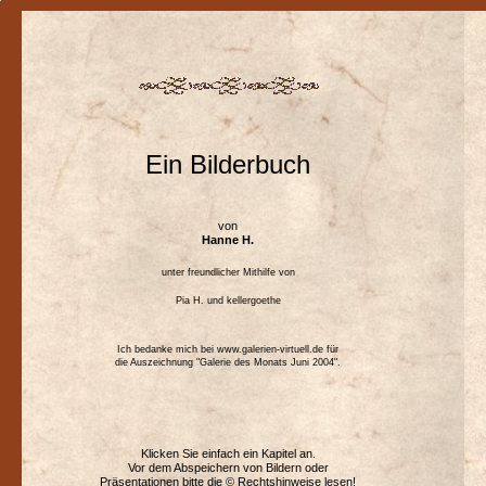
Ein Bilderbuch
von
Hanne H.
unter freundlicher Mithilfe von
Pia H. und
kellergoethe
Ich bedanke mich bei www.galerien-virtuell.de für
die Auszeichnung "Galerie des Monats Juni 2004".
Klicken Sie einfach ein Kapitel an.
Vor dem Abspeichern von Bildern oder
Präsentationen bitte die
© Rechtshinweise
lesen!